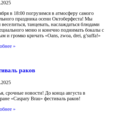
.2025
ября в 18:00 погрузимся в атмосферу самого
ульного праздника осени Октоберфеста! Мы
 веселиться, танцевать, наслаждаться блюдами
пециального меню и конечно поднимать бокалы с
м и громко кричать «Oans, zwoa, drei, g’suffa!»
обнее »
тиваль раков
.2025
я, срочные новости! До конца августа в
ране «Caspary Brau» фестиваль раков!
обнее »