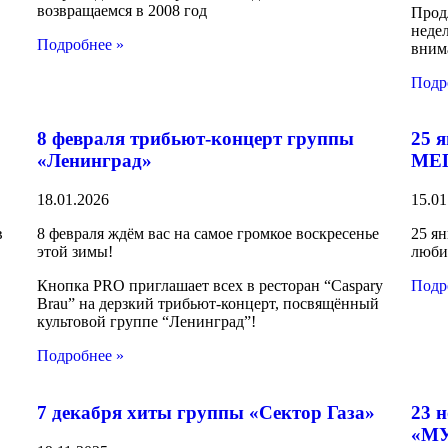
возвращаемся в 2008 год
Прод
недел
Подробнее »
вним
Подр
8 февраля трибьют-концерт группы
25 
«Ленинград»
МЕ
18.01.2026
15.01
в
8 февраля ждём вас на самое громкое воскресенье
25 ян
этой зимы!
люби
Кнопка PRO приглашает всех в ресторан “Caspary
Подр
Brau” на дерзкий трибьют-концерт, посвящённый
культовой группе “Ленинград”!
Подробнее »
7 декабря хиты группы «Сектор Газа»
23 н
«МУ