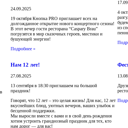
17.09
24.09.2025
4 окт
разг
в
19 октября Кнопка PRO приглашает всех на
будем
долгожданное открытие нового концертного сезона!
из с
В этот вечер гости ресторана “Caspary Brau”
пенны
погрузятся в мир сказочных героев, мистики и
бушующей энергии!
Подр
Подробнее »
Нам 12 лет!
Фес
27.08.2025
13.08
13 сентября в 18:30 приглашаем на большой
Друзь
праздник!
ресто
 в
Говорят, что 12 лет – это целая жизнь! Для нас, 12 лет
Подр
вкуснейших блюд, уютных вечеров, ваших улыбок и
бесценной поддержки.
Мы выросли вместе с вами и в свой день рождения
хотим устроить грандиозный праздник для тех, кто
нам дорог — для вас!