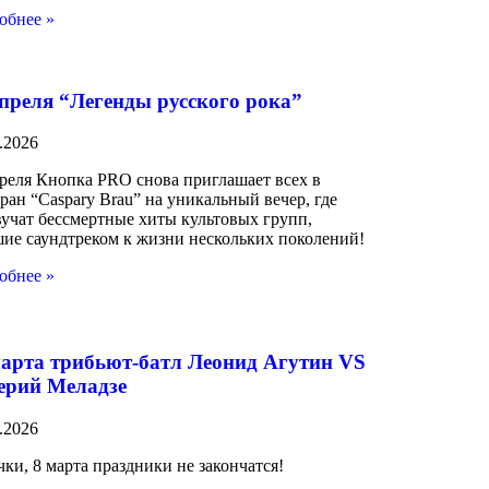
обнее »
апреля “Легенды русского рока”
.2026
преля Кнопка PRO снова приглашает всех в
ран “Caspary Brau” на уникальный вечер, где
вучат бессмертные хиты культовых групп,
шие саундтреком к жизни нескольких поколений!
обнее »
марта трибьют-батл Леонид Агутин VS
ерий Меладзе
.2026
ки, 8 марта праздники не закончатся!