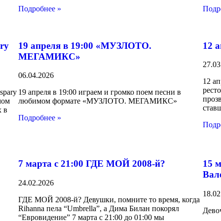
Подробнее »
Подр
ry
19 апреля в 19:00 «МУЗЛОТО.
12 
МЕГАМИКС»
27.03
06.04.2026
12 а
ресто
spary
19 апреля в 19:00 играем и громко поем песни в
проз
мом
любимом формате «МУЗЛОТО. МЕГАМИКС»
став
х в
Подробнее »
Подр
7 марта с 21:00 ГДЕ МОЙ 2008-й?
15 
Вал
24.02.2026
18.02
ГДЕ МОЙ 2008-й? Девушки, помните то время, когда
Rihanna пела “Umbrella”, а Дима Билан покорял
Девоч
“Евровидение” 7 марта с 21:00 до 01:00 мы