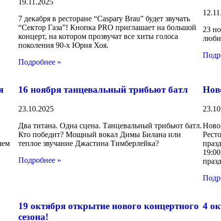
19.11.2025
12.11
7 декабря в ресторане “Caspary Brau” будет звучать
“Сектор Газа”! Кнопка PRO приглашает на большой
в
23 но
концерт, на котором прозвучат все хиты голоса
люби
поколения 90-х Юрия Хоя.
Подр
Подробнее »
я
16 ноября танцевальный трибьют батл
Нов
23.10.2025
23.10
Два титана. Одна сцена. Танцевальный трибьют батл.
Ново
Кто победит? Мощный вокал Димы Билана или
Ресто
шем
теплое звучание Джастина Тимберлейка?
празд
19:00
Подробнее »
празд
Подр
19 октября открытие нового концертного
4 ок
сезона!