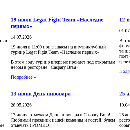
19 июля Legat Fight Team «Наследие
12 
первых»
01.07
14.07.2026
ть и
Встр
форм
19 июля в 11:00 приглашаем на внутриклубный
танца
турнир Legat Fight Team «Наследие первых»
поёт
ярче 
В этом году турнир впервые пройдет под открытым
небом в ресторане «Caspary Brau»
Подр
Подробнее »
13 июня День пивовара
25 
28.05.2026
10.04
13 июня, отмечаем День пивовара в Caspary Brau!
25 ап
Любимый праздник нашей команды и гостей, будем
ресто
ные
отмечать ГРОМКО!
собы