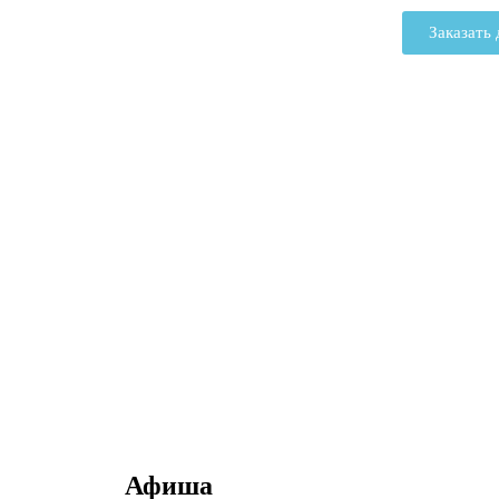
Заказать 
г. Обнинск, ул. Королёва, д.6
Афиша