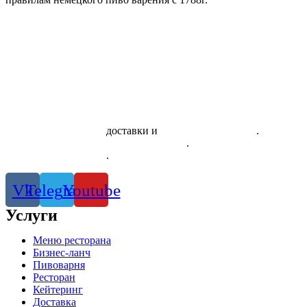
Скачать приложение
доставки и
системы лояльности
.
Правила использования сертификатов
.
Политика
конфиденциальности
.
Vk
Telegram
Youtube
Услуги
Меню ресторана
Бизнес-ланч
Пивоварня
Ресторан
Кейтеринг
Доставка