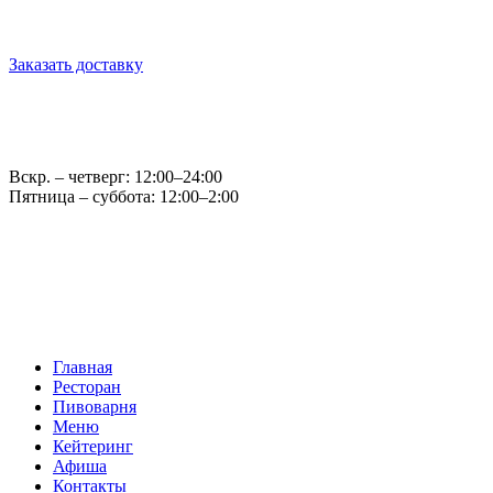
г. Обнинск, ул. Королёва, д.6
Заказать доставку
Оптовые продажи: opt@casparybrau.ru
E-mail: office@casparybrau.ru
Вскр. – четверг: 12:00–24:00
Пятница – суббота: 12:00–2:00
Главная
Ресторан
Пивоварня
Меню
Кейтеринг
Афиша
Контакты