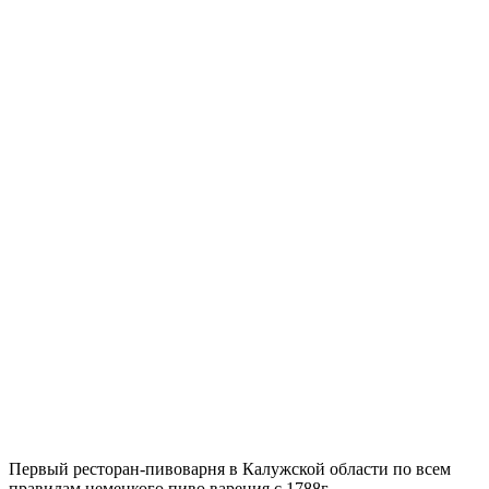
Первый ресторан-пивоварня в Калужской области по всем
правилам немецкого пиво варения с 1788г.