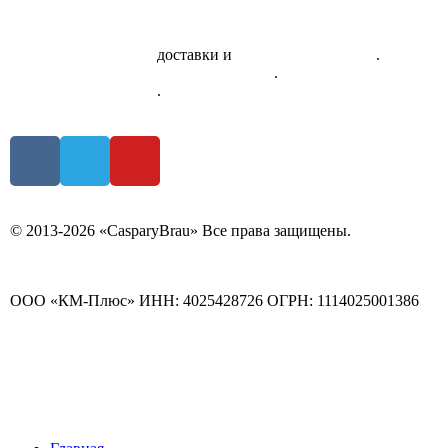
Скачать приложение
доставки и
системы лояльности
.
Правила использования сертификатов
.
Политика
конфиденциальности
.
© 2013-2026 «СasparyBrau» Все права защищены.
ООО «КМ-Плюс» ИНН: 4025428726 ОГРН: 1114025001386