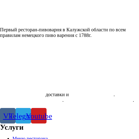
Первый ресторан-пивоварня в Калужской области по всем
правилам немецкого пиво варения с 1788г.
Скачать приложение
доставки и
системы лояльности
.
Правила
использования сертификатов
.
Политика конфиденциальности
.
Vk
Telegram
Youtube
Услуги
Меню ресторана