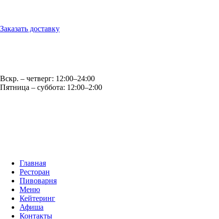
г. Обнинск, ул. Королёва, д.6
Заказать доставку
Оптовые продажи: opt@casparybrau.ru
E-mail: office@casparybrau.ru
Вскр. – четверг: 12:00–24:00
Пятница – суббота: 12:00–2:00
Главная
Ресторан
Пивоварня
Меню
Кейтеринг
Афиша
Контакты