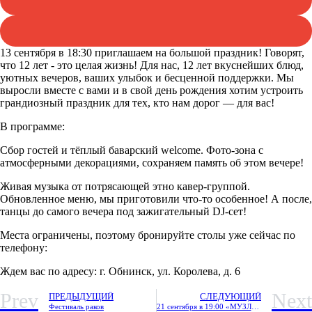
13 сентября в 18:30 приглашаем на большой праздник! Говорят,
что 12 лет - это целая жизнь! Для нас, 12 лет вкуснейших блюд,
уютных вечеров, ваших улыбок и бесценной поддержки. Мы
выросли вместе с вами и в свой день рождения хотим устроить
грандиозный праздник для тех, кто нам дорог — для вас!
В программе:
Сбор гостей и тёплый баварский welcome. Фото-зона с
атмосферными декорациями, сохраняем память об этом вечере!
Живая музыка от потрясающей этно кавер-группой.
Обновленное меню, мы приготовили что-то особенное! А после,
танцы до самого вечера под зажигательный DJ-сет!
Места ограничены, поэтому бронируйте столы уже сейчас по
телефону:
+7 920 898 88 98
Ждем вас по адресу: г. Обнинск, ул. Королева, д. 6
Prev
Next
ПРЕДЫДУЩИЙ
СЛЕДУЮЩИЙ
Фестиваль раков
21 сентября в 19:00 «МУЗЛОТО.МегаМикс»