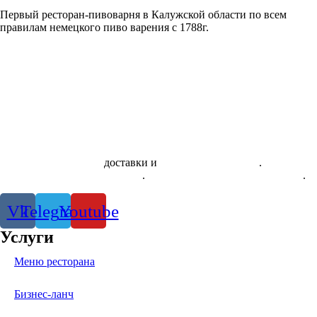
Первый ресторан-пивоварня в Калужской области по всем
правилам немецкого пиво варения с 1788г.
Скачать приложение
доставки и
системы лояльности
.
Правила
использования сертификатов
.
Политика конфиденциальности
.
Vk
Telegram
Youtube
Услуги
Меню ресторана
Бизнес-ланч