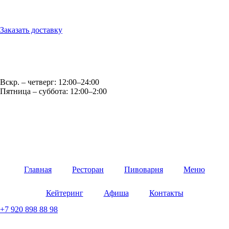
г. Обнинск, ул. Королёва, д.6
Заказать доставку
Оптовые продажи: opt@casparybrau.ru
E-mail: office@casparybrau.ru
Вскр. – четверг: 12:00–24:00
Пятница – суббота: 12:00–2:00
Главная
Ресторан
Пивоварня
Меню
Кейтеринг
Афиша
Контакты
+7 920 898 88 98