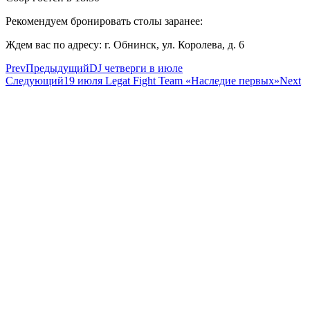
Рекомендуем бронировать столы заранее:
+7 920 898 88 98
Ждем вас по адресу: г. Обнинск, ул. Королева, д. 6
Prev
Предыдущий
DJ четверги в июле
Следующий
19 июля Legat Fight Team «Наследие первых»
Next