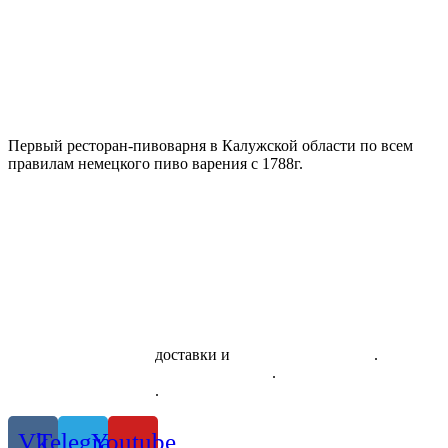
Первый ресторан-пивоварня в Калужской области по всем
правилам немецкого пиво варения с 1788г.
Скачать приложение
доставки и
системы лояльности
.
Правила использования сертификатов
.
Политика
конфиденциальности
.
Vk
Telegram
Youtube