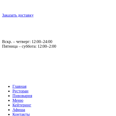
г. Обнинск, ул. Королёва, д.6
Заказать доставку
Оптовые продажи: opt@casparybrau.ru
E-mail: office@casparybrau.ru
Вскр. – четверг: 12:00–24:00
Пятница – суббота: 12:00–2:00
Главная
Ресторан
Пивоварня
Меню
Кейтеринг
Афиша
Контакты