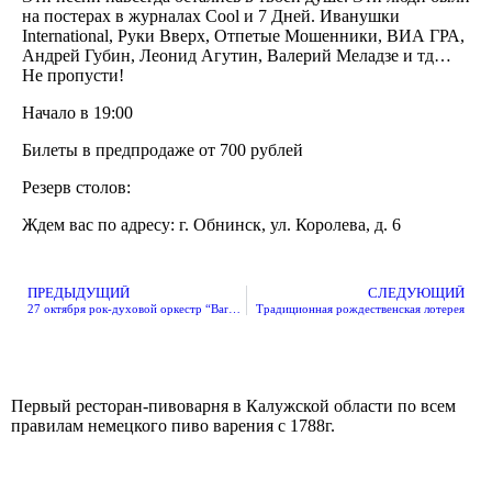
на постерах в журналах Cool и 7 Дней. Иванушки
International, Руки Вверх, Отпетые Мошенники, ВИА ГРА,
Андрей Губин, Леонид Агутин, Валерий Меладзе и тд…
Не пропусти!
Начало в 19:00
Билеты в предпродаже от 700 рублей
Резерв столов:
+7 920 898 88 98
Ждем вас по адресу: г. Обнинск, ул. Королева, д. 6
ПРЕДЫДУЩИЙ
СЛЕДУЮЩИЙ
27 октября рок-духовой оркестр “Barney Barfly” с программой “Ленинград. Лучшие хиты”
Традиционная рождественская лотерея
Первый ресторан-пивоварня в Калужской области по всем
правилам немецкого пиво варения с 1788г.