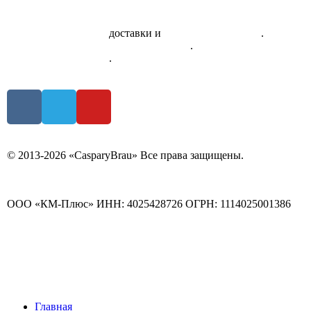
Скачать приложение
доставки и
системы лояльности
.
Правила использования сертификатов
.
Политика
конфиденциальности
.
© 2013-2026 «СasparyBrau» Все права защищены.
ООО «КМ-Плюс» ИНН: 4025428726 ОГРН: 1114025001386
Главная