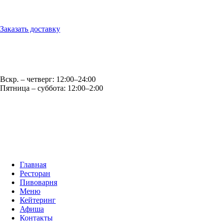
г. Обнинск, ул. Королёва, д.6
Заказать доставку
Оптовые продажи: opt@casparybrau.ru
E-mail: office@casparybrau.ru
Вскр. – четверг: 12:00–24:00
Пятница – суббота: 12:00–2:00
Главная
Ресторан
Пивоварня
Меню
Кейтеринг
Афиша
Контакты