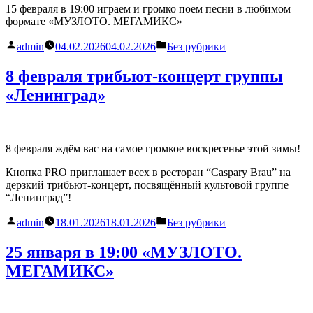
15 февраля в 19:00 играем и громко поем песни в любимом
формате «МУЗЛОТО. МЕГАМИКС»
Написано
Написано
admin
04.02.2026
04.02.2026
Без рубрики
автором
в
8 февраля трибьют-концерт группы
«Ленинград»
8 февраля ждём вас на самое громкое воскресенье этой зимы!
Кнопка PRO приглашает всех в ресторан “Caspary Brau” на
дерзкий трибьют-концерт, посвящённый культовой группе
“Ленинград”!
Написано
Написано
admin
18.01.2026
18.01.2026
Без рубрики
автором
в
25 января в 19:00 «МУЗЛОТО.
МЕГАМИКС»