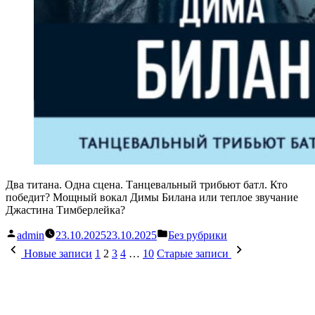
Два титана. Одна сцена. Танцевальный трибьют батл. Кто
победит? Мощный вокал Димы Билана или теплое звучание
Джастина Тимберлейка?
Написано
Написано
admin
23.10.2025
23.10.2025
Без рубрики
автором
в
Пагинация
Новые записи
1
2
3
4
…
10
Старые записи
записей