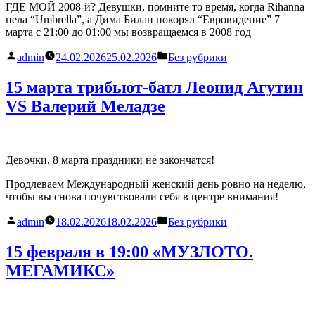
ГДЕ МОЙ 2008-й? Девушки, помните то время, когда Rihanna
пела “Umbrella”, а Дима Билан покорял “Евровидение” 7
марта с 21:00 до 01:00 мы возвращаемся в 2008 год
Написано
Написано
admin
24.02.2026
25.02.2026
Без рубрики
автором
в
15 марта трибьют-батл Леонид Агутин
VS Валерий Меладзе
Девочки, 8 марта праздники не закончатся!
Продлеваем Международный женский день ровно на неделю,
чтобы вы снова почувствовали себя в центре внимания!
Написано
Написано
admin
18.02.2026
18.02.2026
Без рубрики
автором
в
15 февраля в 19:00 «МУЗЛОТО.
МЕГАМИКС»