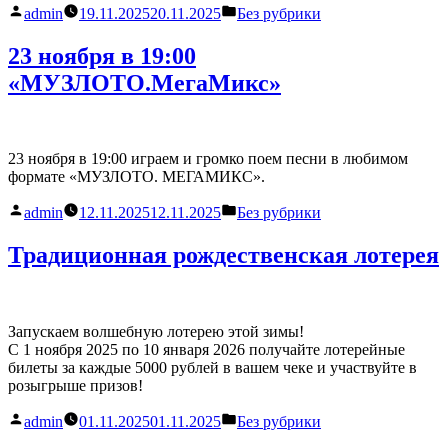
Написано
Написано
admin
19.11.2025
20.11.2025
Без рубрики
автором
в
23 ноября в 19:00
«МУЗЛОТО.МегаМикс»
23 ноября в 19:00 играем и громко поем песни в любимом
формате «МУЗЛОТО. МЕГАМИКС».
Написано
Написано
admin
12.11.2025
12.11.2025
Без рубрики
автором
в
Традиционная рождественская лотерея
Запускаем волшебную лотерею этой зимы!
С 1 ноября 2025 по 10 января 2026 получайте лотерейные
билеты за каждые 5000 рублей в вашем чеке и участвуйте в
розыгрыше призов!
Написано
Написано
admin
01.11.2025
01.11.2025
Без рубрики
автором
в