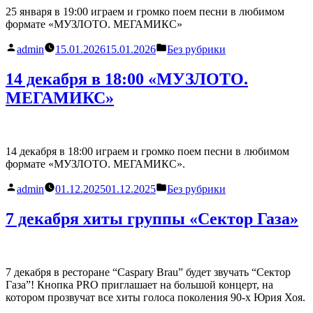
25 января в 19:00 играем и громко поем песни в любимом
формате «МУЗЛОТО. МЕГАМИКС»
Написано
Написано
admin
15.01.2026
15.01.2026
Без рубрики
автором
в
14 декабря в 18:00 «МУЗЛОТО.
МЕГАМИКС»
14 декабря в 18:00 играем и громко поем песни в любимом
формате «МУЗЛОТО. МЕГАМИКС».
Написано
Написано
admin
01.12.2025
01.12.2025
Без рубрики
автором
в
7 декабря хиты группы «Сектор Газа»
7 декабря в ресторане “Caspary Brau” будет звучать “Сектор
Газа”! Кнопка PRO приглашает на большой концерт, на
котором прозвучат все хиты голоса поколения 90-х Юрия Хоя.