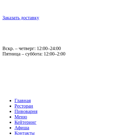
г. Обнинск, ул. Королёва, д.6
Заказать доставку
Оптовые продажи: opt@casparybrau.ru
E-mail: office@casparybrau.ru
Вскр. – четверг: 12:00–24:00
Пятница – суббота: 12:00–2:00
Главная
Ресторан
Пивоварня
Меню
Кейтеринг
Афиша
Контакты