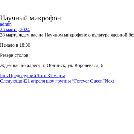
Научный микрофон
admin
25 марта, 2024
28 марта ждем вас на Научном микрофоне о культуре ядерной бе
Начало в 18:30
Резерв столов:
+7 (484) 220-72-00
Ждем вас по адресу: г. Обнинск, ул. Королева, д. 6
Prev
Предыдущий
Лото 31 марта
Следующий
21 апреля шоу группы “Forever Queen”
Next