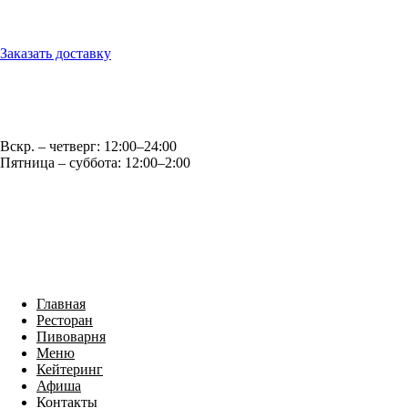
г. Обнинск, ул. Королёва, д.6
Заказать доставку
Оптовые продажи: opt@casparybrau.ru
E-mail: office@casparybrau.ru
Вскр. – четверг: 12:00–24:00
Пятница – суббота: 12:00–2:00
Главная
Ресторан
Пивоварня
Меню
Кейтеринг
Афиша
Контакты