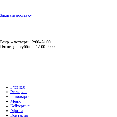
г. Обнинск, ул. Королёва, д.6
Заказать доставку
Оптовые продажи: opt@casparybrau.ru
E-mail: office@casparybrau.ru
Вскр. – четверг: 12:00–24:00
Пятница – суббота: 12:00–2:00
Главная
Ресторан
Пивоварня
Меню
Кейтеринг
Афиша
Контакты