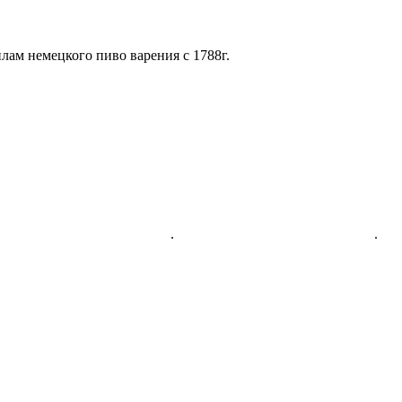
лам немецкого пиво варения с 1788г.
спользования сертификатов
.
Политика конфиденциальности
.