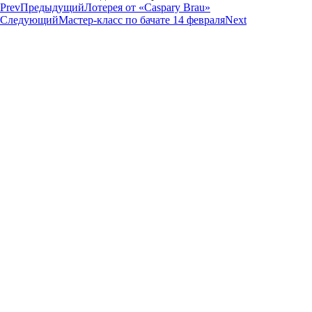
Prev
Предыдущий
Лотерея от «Caspary Brau»
Следующий
Мастер-класс по бачате 14 февраля
Next